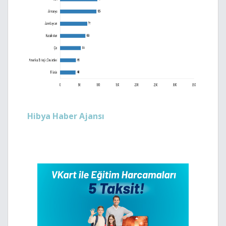
Hibya Haber Ajansı