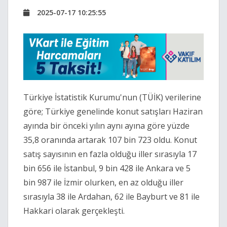
2025-07-17 10:25:55
Türkiye İstatistik Kurumu'nun (TÜİK) verilerine
göre; Türkiye genelinde konut satışları Haziran
ayında bir önceki yılın aynı ayına göre yüzde
35,8 oranında artarak 107 bin 723 oldu. Konut
satış sayısının en fazla olduğu iller sırasıyla 17
bin 656 ile İstanbul, 9 bin 428 ile Ankara ve 5
bin 987 ile İzmir olurken, en az olduğu iller
sırasıyla 38 ile Ardahan, 62 ile Bayburt ve 81 ile
Hakkari olarak gerçekleşti.