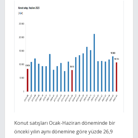
Konut satışları Ocak-Haziran döneminde bir
önceki yılın aynı dönemine göre yüzde 26,9