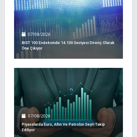
07/08/2026
BIST 100 Endeksinde 14.130 Seviyesi Direnç Olarak
Öne Çıkıyor
07/08/2026
Piyasalarda Euro, Altın Ve Petrolün Seyri Takip
Ediliyor