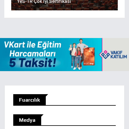
YeS-TR Çok İyi Sertifikası
Fuarcılık
Medya