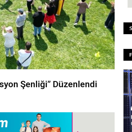
S
syon Şenliği” Düzenlendi