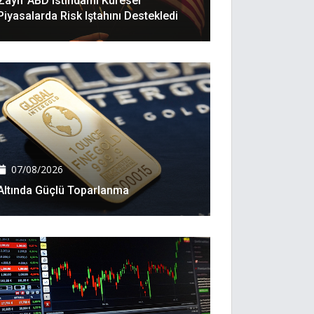
Zayıf ABD Istihdamı Küresel
Piyasalarda Risk Iştahını Destekledi
07/08/2026
Altında Güçlü Toparlanma