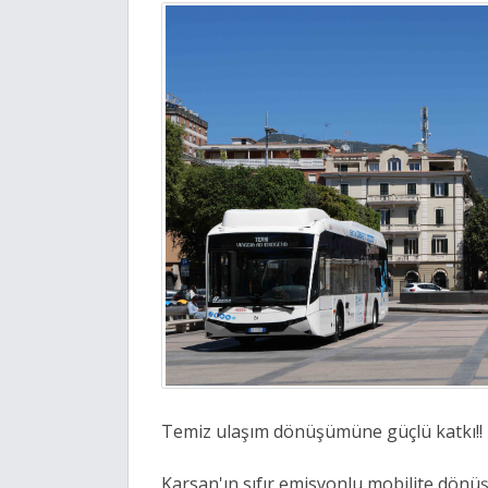
Temiz ulaşım dönüşümüne güçlü katkı!!
Karsan'ın sıfır emisyonlu mobilite dön