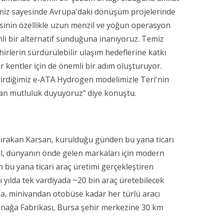
imiz sayesinde Avrupa'daki dönüşüm projelerinde
jisinin özellikle uzun menzil ve yoğun operasyon
li bir alternatif sunduğuna inanıyoruz. Temiz
ehirlerin sürdürülebilir ulaşım hedeflerine katkı
 kentler için de önemli bir adım oluşturuyor.
ştirdiğimiz e-ATA Hydrogen modelimizle Teri'nin
an mutluluk duyuyoruz" diye konuştu.
bırakan Karsan, kurulduğu günden bu yana ticarı
l, dünyanın önde gelen markaları için modern
n bu yana ticari araç üretimi gerçekleştiren
 yılda tek vardiyada ~20 bin araç üretebilecek
a, minivandan otobüse kadar her türlü aracı
anağa Fabrikası, Bursa şehir merkezine 30 km