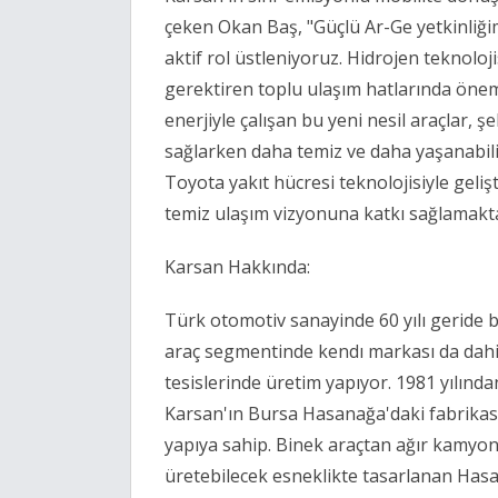
çeken Okan Baş, "Güçlü Ar-Ge yetkinliğ
aktif rol üstleniyoruz. Hidrojen teknolo
gerektiren toplu ulaşım hatlarında önem
enerjiyle çalışan bu yeni nesil araçlar, ş
sağlarken daha temiz ve daha yaşanabilir
Toyota yakıt hücresi teknolojisiyle geli
temiz ulaşım vizyonuna katkı sağlamakt
Karsan Hakkında:
Türk otomotiv sanayinde 60 yılı geride 
araç segmentinde kendı markası da dahi
tesislerinde üretim yapıyor. 1981 yılında
Karsan'ın Bursa Hasanağa'daki fabrikası
yapıya sahip. Binek araçtan ağır kamyon
üretebilecek esneklikte tasarlanan Has