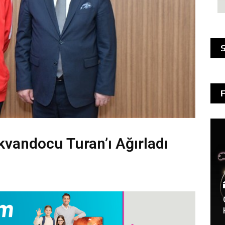
S
kvandocu Turan’ı Ağırladı