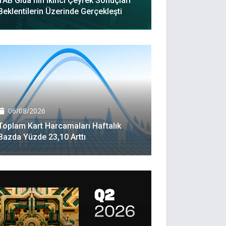
TAB Gıda'nın Ikinci Çeyrek Sonuçları
Beklentilerin Üzerinde Gerçekleşti
06/08/2026
Toplam Kart Harcamaları Haftalık
Bazda Yüzde 23,10 Arttı