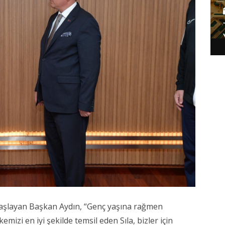
 başlayan Başkan Aydın, “Genç yaşına rağmen
kemizi en iyi şekilde temsil eden Sıla, bizler için